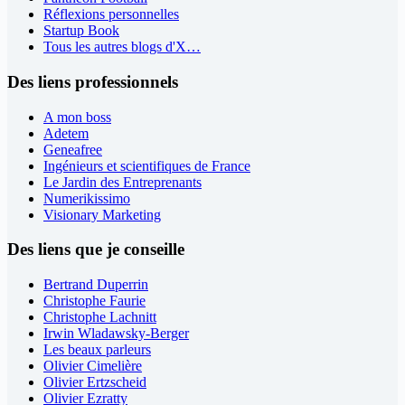
Réflexions personnelles
Startup Book
Tous les autres blogs d'X…
Des liens professionnels
A mon boss
Adetem
Geneafree
Ingénieurs et scientifiques de France
Le Jardin des Entreprenants
Numerikissimo
Visionary Marketing
Des liens que je conseille
Bertrand Duperrin
Christophe Faurie
Christophe Lachnitt
Irwin Wladawsky-Berger
Les beaux parleurs
Olivier Cimelière
Olivier Ertzscheid
Olivier Ezratty