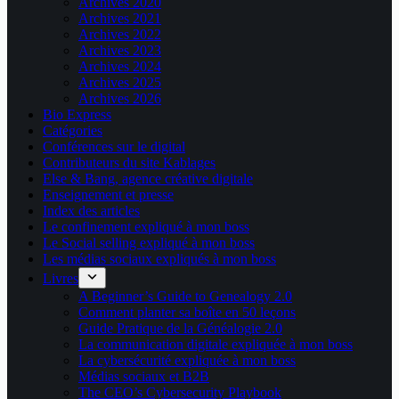
Archives 2020
Archives 2021
Archives 2022
Archives 2023
Archives 2024
Archives 2025
Archives 2026
Bio Express
Catégories
Conférences sur le digital
Contributeurs du site Kablages
Else & Bang, agence créative digitale
Enseignement et presse
Index des articles
Le confinement expliqué à mon boss
Le Social selling expliqué à mon boss
Les médias sociaux expliqués à mon boss
Livres
A Beginner’s Guide to Genealogy 2.0
Comment planter sa boîte en 50 leçons
Guide Pratique de la Généalogie 2.0
La communication digitale expliquée à mon boss
La cybersécurité expliquée à mon boss
Médias sociaux et B2B
The CEO’s Cybersecurity Playbook