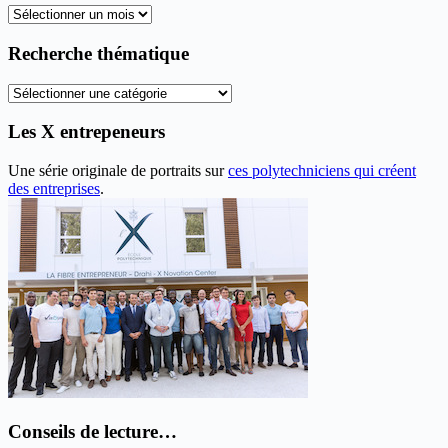
Tous
les
anciens
Recherche thématique
articles
Recherche
thématique
Les X entrepeneurs
Une série originale de portraits sur
ces polytechniciens qui créent
des entreprises
.
Conseils de lecture…