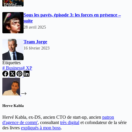
Sous les pavés, épisode 3: les forces en présence –
suite
28 avril 2025
Team Jorge
16 février 2023
Étiquettes
#
Business
#
XP
Herve Kabla
Hervé Kabla, ex-DS, ancien CTO de start-up, ancien
patron
d'agence de comm'
, consultant
très digital
et cofondateur de la série
des livres
expliqués à mon boss
.