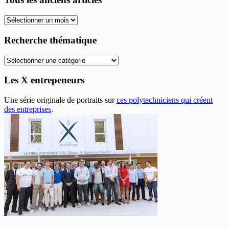
Tous
les
anciens
Recherche thématique
articles
Recherche
thématique
Les X entrepeneurs
Une série originale de portraits sur
ces polytechniciens qui créent
des entreprises
.