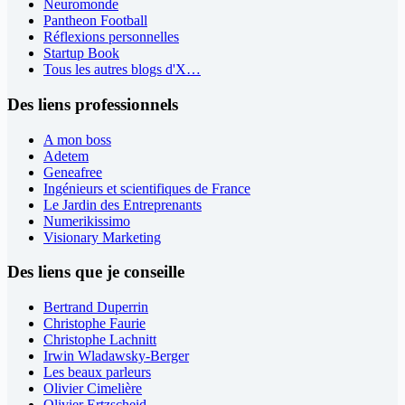
Neuromonde
Pantheon Football
Réflexions personnelles
Startup Book
Tous les autres blogs d'X…
Des liens professionnels
A mon boss
Adetem
Geneafree
Ingénieurs et scientifiques de France
Le Jardin des Entreprenants
Numerikissimo
Visionary Marketing
Des liens que je conseille
Bertrand Duperrin
Christophe Faurie
Christophe Lachnitt
Irwin Wladawsky-Berger
Les beaux parleurs
Olivier Cimelière
Olivier Ertzscheid