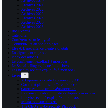
Archives 2020
Archives 2021
Archives 2022
Archives 2023
Archives 2024
Archives 2025
Archives 2026
Bio Express
Catégories
Conférences sur le digital
Contributeurs du site Kablages
Else & Bang, agence créative digitale
Enseignement et presse
Index des articles
Le confinement expliqué à mon boss
Le Social selling expliqué à mon boss
Les médias sociaux expliqués à mon boss
Livres
A Beginner’s Guide to Genealogy 2.0
Comment planter sa boîte en 50 leçons
Guide Pratique de la Généalogie 2.0
La communication digitale expliquée à mon boss
La cybersécurité expliquée à mon boss
Médias sociaux et B2B
The CEO’s Cybersecurity Playbook