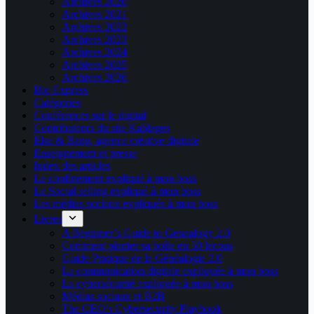
Archives 2020
Archives 2021
Archives 2022
Archives 2023
Archives 2024
Archives 2025
Archives 2026
Bio Express
Catégories
Conférences sur le digital
Contributeurs du site Kablages
Else & Bang, agence créative digitale
Enseignement et presse
Index des articles
Le confinement expliqué à mon boss
Le Social selling expliqué à mon boss
Les médias sociaux expliqués à mon boss
Livres
A Beginner’s Guide to Genealogy 2.0
Comment planter sa boîte en 50 leçons
Guide Pratique de la Généalogie 2.0
La communication digitale expliquée à mon boss
La cybersécurité expliquée à mon boss
Médias sociaux et B2B
The CEO’s Cybersecurity Playbook