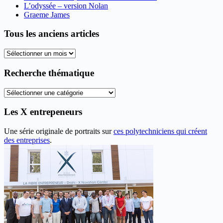
L’odyssée – version Nolan
Graeme James
Tous les anciens articles
Tous
les
anciens
Recherche thématique
articles
Recherche
thématique
Les X entrepeneurs
Une série originale de portraits sur
ces polytechniciens qui créent
des entreprises
.