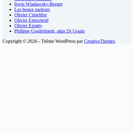
Irwin Wladawsky-Berger
Les beaux parleurs
Olivier Cimelière
Olivier Ertzscheid
Olivier Ezratty
Philippe Guglielmetti, alias Dr Goulu
Copyright © 2026 - Thème WordPress par
CreativeThemes
.