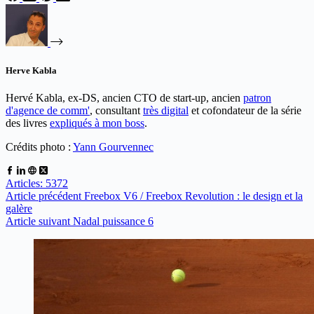
Herve Kabla
Hervé Kabla, ex-DS, ancien CTO de start-up, ancien
patron
d'agence de comm'
, consultant
très digital
et cofondateur de la série
des livres
expliqués à mon boss
.
Crédits photo :
Yann Gourvennec
Articles: 5372
Article
précédent
Freebox V6 / Freebox Revolution : le design et la
galère
Article
suivant
Nadal puissance 6