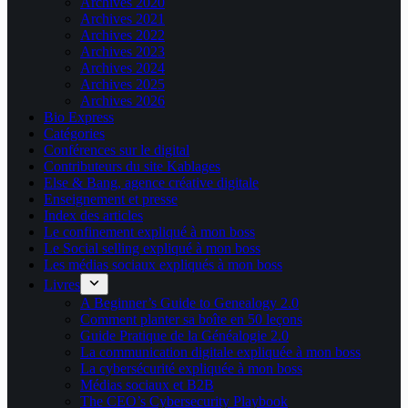
Archives 2020
Archives 2021
Archives 2022
Archives 2023
Archives 2024
Archives 2025
Archives 2026
Bio Express
Catégories
Conférences sur le digital
Contributeurs du site Kablages
Else & Bang, agence créative digitale
Enseignement et presse
Index des articles
Le confinement expliqué à mon boss
Le Social selling expliqué à mon boss
Les médias sociaux expliqués à mon boss
Livres
A Beginner’s Guide to Genealogy 2.0
Comment planter sa boîte en 50 leçons
Guide Pratique de la Généalogie 2.0
La communication digitale expliquée à mon boss
La cybersécurité expliquée à mon boss
Médias sociaux et B2B
The CEO’s Cybersecurity Playbook