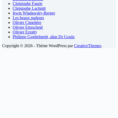
Christophe Faurie
Christophe Lachnitt
Irwin Wladawsky-Berger
Les beaux parleurs
Olivier Cimelière
Olivier Ertzscheid
Olivier Ezratty
Philippe Guglielmetti, alias Dr Goulu
Copyright © 2026 - Thème WordPress par
CreativeThemes
.