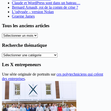
Claude et WordPress sont dans un bateau…
Bernard Arnault, roi de la comm de crise ?
L’odyssée – version Nolan
Graeme James
Tous les anciens articles
Tous
les
anciens
Recherche thématique
articles
Recherche
thématique
Les X entrepeneurs
Une série originale de portraits sur
ces polytechniciens qui créent
des entreprises
.