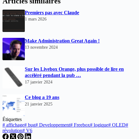
Articles similaires
Premiers pas avec Claude
1 mars 2026
Make Administration Great Again !
13 novembre 2024
Sur les Livebox Orange, plus possible de lire en
accéléré pendant la pub …
17 janvier 2024
Ce blog a 19 ans
21 janvier 2025
Étiquettes
#
affichage
#
bug
#
Developpement
#
Freebox
#
logique
#
OLED
#
révolution
#
V6