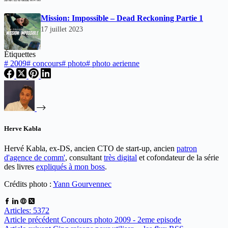
Mission: Impossible – Dead Reckoning Partie 1
17 juillet 2023
Étiquettes
#
2009
#
concours
#
photo
#
photo aerienne
Herve Kabla
Hervé Kabla, ex-DS, ancien CTO de start-up, ancien
patron
d'agence de comm'
, consultant
très digital
et cofondateur de la série
des livres
expliqués à mon boss
.
Crédits photo :
Yann Gourvennec
Articles: 5372
Article
précédent
Concours photo 2009 - 2eme episode