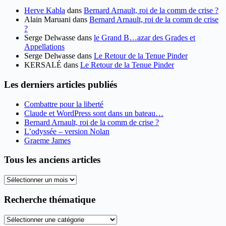
Herve Kabla
dans
Bernard Arnault, roi de la comm de crise ?
Alain Maruani
dans
Bernard Arnault, roi de la comm de crise
?
Serge Delwasse
dans
le Grand B…azar des Grades et
Appellations
Serge Delwasse
dans
Le Retour de la Tenue Pinder
KERSALÉ
dans
Le Retour de la Tenue Pinder
Les derniers articles publiés
Combattre pour la liberté
Claude et WordPress sont dans un bateau…
Bernard Arnault, roi de la comm de crise ?
L’odyssée – version Nolan
Graeme James
Tous les anciens articles
Tous
les
anciens
Recherche thématique
articles
Recherche