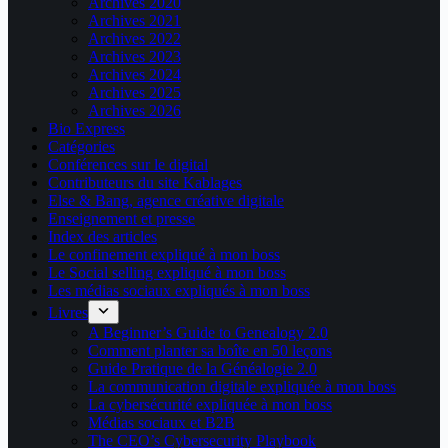
Archives 2020
Archives 2021
Archives 2022
Archives 2023
Archives 2024
Archives 2025
Archives 2026
Bio Express
Catégories
Conférences sur le digital
Contributeurs du site Kablages
Else & Bang, agence créative digitale
Enseignement et presse
Index des articles
Le confinement expliqué à mon boss
Le Social selling expliqué à mon boss
Les médias sociaux expliqués à mon boss
Livres
A Beginner’s Guide to Genealogy 2.0
Comment planter sa boîte en 50 leçons
Guide Pratique de la Généalogie 2.0
La communication digitale expliquée à mon boss
La cybersécurité expliquée à mon boss
Médias sociaux et B2B
The CEO’s Cybersecurity Playbook