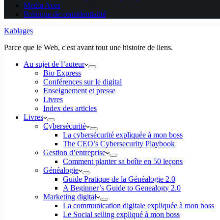
Media Aces
Politique de confidentialité
Kablages
Parce que le Web, c'est avant tout une histoire de liens.
Au sujet de l’auteur
Bio Express
Conférences sur le digital
Enseignement et presse
Livres
Index des articles
Livres
Cybersécurité
La cybersécurité expliquée à mon boss
The CEO’s Cybersecurity Playbook
Gestion d’entreprise
Comment planter sa boîte en 50 leçons
Généalogie
Guide Pratique de la Généalogie 2.0
A Beginner’s Guide to Genealogy 2.0
Marketing digital
La communication digitale expliquée à mon boss
Le Social selling expliqué à mon boss