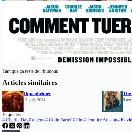
Tant que ça reste de l’humour.
Articles similaires
Oppenheimer
The 
21 août 2024
9 avr
Étiquettes
#
Charlie Day
#
cinéma
#
Colin Farrell
#
film
#
Jennifer Aniston
#
Kevin