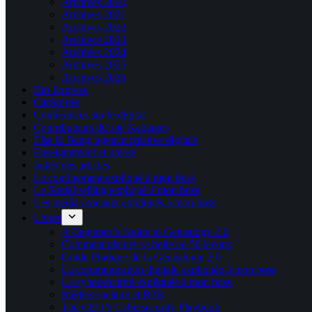
Archives 2020
Archives 2021
Archives 2022
Archives 2023
Archives 2024
Archives 2025
Archives 2026
Bio Express
Catégories
Conférences sur le digital
Contributeurs du site Kablages
Else & Bang, agence créative digitale
Enseignement et presse
Index des articles
Le confinement expliqué à mon boss
Le Social selling expliqué à mon boss
Les médias sociaux expliqués à mon boss
Livres
A Beginner’s Guide to Genealogy 2.0
Comment planter sa boîte en 50 leçons
Guide Pratique de la Généalogie 2.0
La communication digitale expliquée à mon boss
La cybersécurité expliquée à mon boss
Médias sociaux et B2B
The CEO’s Cybersecurity Playbook