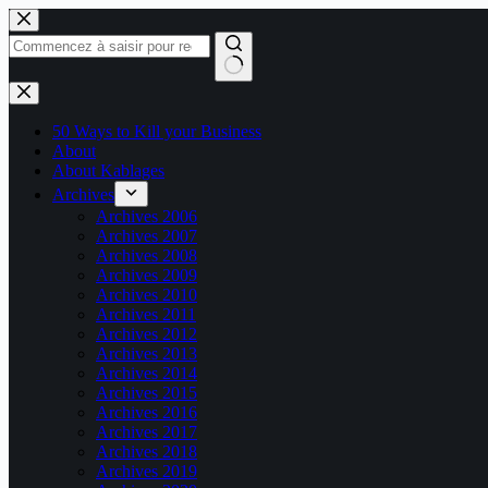
Passer
au
contenu
Aucun
résultat
50 Ways to Kill your Business
About
About Kablages
Archives
Archives 2006
Archives 2007
Archives 2008
Archives 2009
Archives 2010
Archives 2011
Archives 2012
Archives 2013
Archives 2014
Archives 2015
Archives 2016
Archives 2017
Archives 2018
Archives 2019