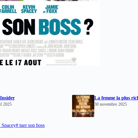
Insider
La femme la plus ri
il 2025
30 novembre 2025
 Spacey
#
tuer son boss