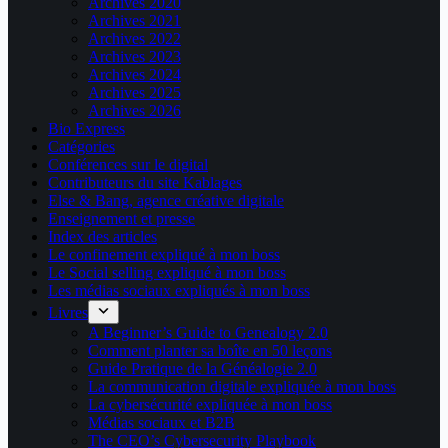
Archives 2020
Archives 2021
Archives 2022
Archives 2023
Archives 2024
Archives 2025
Archives 2026
Bio Express
Catégories
Conférences sur le digital
Contributeurs du site Kablages
Else & Bang, agence créative digitale
Enseignement et presse
Index des articles
Le confinement expliqué à mon boss
Le Social selling expliqué à mon boss
Les médias sociaux expliqués à mon boss
Livres
A Beginner’s Guide to Genealogy 2.0
Comment planter sa boîte en 50 leçons
Guide Pratique de la Généalogie 2.0
La communication digitale expliquée à mon boss
La cybersécurité expliquée à mon boss
Médias sociaux et B2B
The CEO’s Cybersecurity Playbook