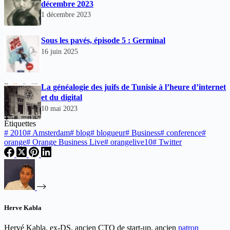
décembre 2023
1 décembre 2023
Sous les pavés, épisode 5 : Germinal
16 juin 2025
La généalogie des juifs de Tunisie à l’heure d’internet
et du digital
10 mai 2023
Étiquettes
#
2010
#
Amsterdam
#
blog
#
blogueur
#
Business
#
conference
#
orange
#
Orange Business Live
#
orangelive10
#
Twitter
Herve Kabla
Hervé Kabla, ex-DS, ancien CTO de start-up, ancien
patron