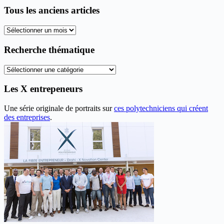
Tous les anciens articles
Tous
les
anciens
Recherche thématique
articles
Recherche
thématique
Les X entrepeneurs
Une série originale de portraits sur
ces polytechniciens qui créent
des entreprises
.