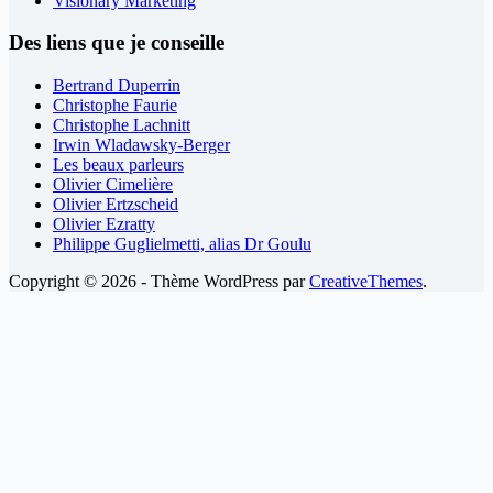
Visionary Marketing
Des liens que je conseille
Bertrand Duperrin
Christophe Faurie
Christophe Lachnitt
Irwin Wladawsky-Berger
Les beaux parleurs
Olivier Cimelière
Olivier Ertzscheid
Olivier Ezratty
Philippe Guglielmetti, alias Dr Goulu
Copyright © 2026 - Thème WordPress par
CreativeThemes
.