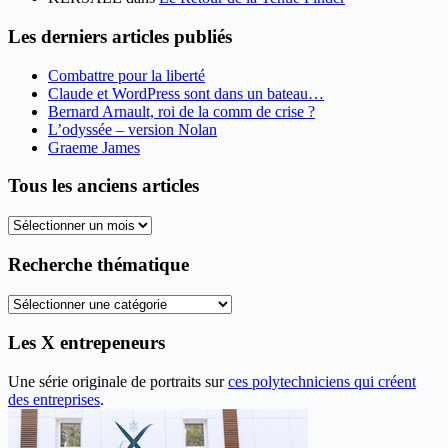
Les derniers articles publiés
Combattre pour la liberté
Claude et WordPress sont dans un bateau…
Bernard Arnault, roi de la comm de crise ?
L’odyssée – version Nolan
Graeme James
Tous les anciens articles
Tous
les
anciens
Recherche thématique
articles
Recherche
thématique
Les X entrepeneurs
Une série originale de portraits sur
ces polytechniciens qui créent
des entreprises
.