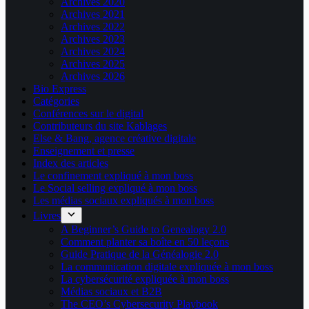
Archives 2020
Archives 2021
Archives 2022
Archives 2023
Archives 2024
Archives 2025
Archives 2026
Bio Express
Catégories
Conférences sur le digital
Contributeurs du site Kablages
Else & Bang, agence créative digitale
Enseignement et presse
Index des articles
Le confinement expliqué à mon boss
Le Social selling expliqué à mon boss
Les médias sociaux expliqués à mon boss
Livres
A Beginner’s Guide to Genealogy 2.0
Comment planter sa boîte en 50 leçons
Guide Pratique de la Généalogie 2.0
La communication digitale expliquée à mon boss
La cybersécurité expliquée à mon boss
Médias sociaux et B2B
The CEO’s Cybersecurity Playbook