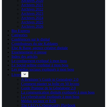
Archives 2020
Archives 2021
Archives 2022
Archives 2023
Archives 2024
Archives 2025
Archives 2026
Bio Express
Catégories
Conférences sur le digital
Contributeurs du site Kablages
Else & Bang, agence créative digitale
Enseignement et presse
Index des articles
Le confinement expliqué à mon boss
Le Social selling expliqué à mon boss
Les médias sociaux expliqués à mon boss
Livres
A Beginner’s Guide to Genealogy 2.0
Comment planter sa boîte en 50 leçons
Guide Pratique de la Généalogie 2.0
La communication digitale expliquée à mon boss
La cybersécurité expliquée à mon boss
Médias sociaux et B2B
The CEO’s Cybersecurity Playbook