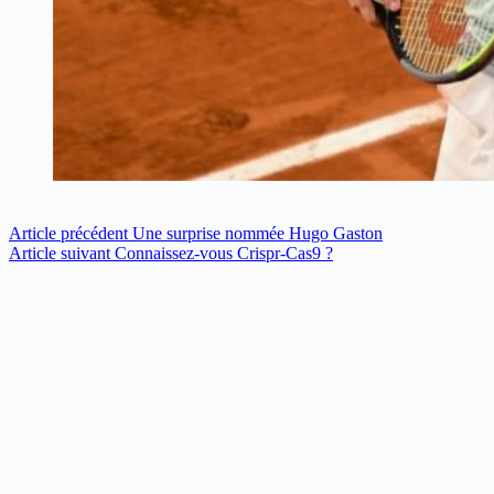
Article
précédent
Une surprise nommée Hugo Gaston
Article
suivant
Connaissez-vous Crispr-Cas9 ?