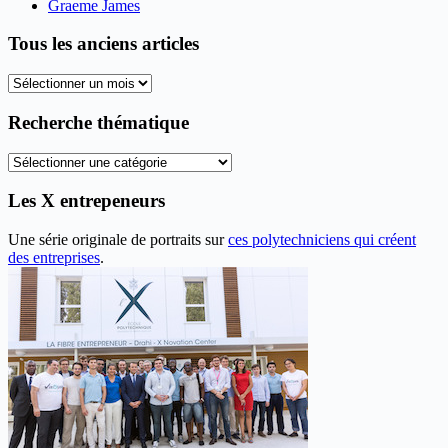
Graeme James
Tous les anciens articles
Tous
les
anciens
Recherche thématique
articles
Recherche
thématique
Les X entrepeneurs
Une série originale de portraits sur
ces polytechniciens qui créent
des entreprises
.