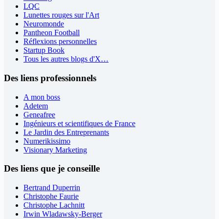
LQC
Lunettes rouges sur l'Art
Neuromonde
Pantheon Football
Réflexions personnelles
Startup Book
Tous les autres blogs d'X…
Des liens professionnels
A mon boss
Adetem
Geneafree
Ingénieurs et scientifiques de France
Le Jardin des Entreprenants
Numerikissimo
Visionary Marketing
Des liens que je conseille
Bertrand Duperrin
Christophe Faurie
Christophe Lachnitt
Irwin Wladawsky-Berger