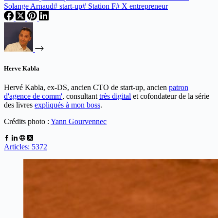
Solange Arnaud
#
start-up
#
Station F
#
X entrepreneur
Herve Kabla
Hervé Kabla, ex-DS, ancien CTO de start-up, ancien
patron
d'agence de comm'
, consultant
très digital
et cofondateur de la série
des livres
expliqués à mon boss
.
Crédits photo :
Yann Gourvennec
Articles: 5372