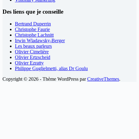
Des liens que je conseille
Bertrand Duperrin
Christophe Faurie
Christophe Lachnitt
Irwin Wladawsky-Berger
Les beaux parleurs
Olivier Cimelière
Olivier Ertzscheid
Olivier Ezratty
Philippe Guglielmetti, alias Dr Goulu
Copyright © 2026 - Thème WordPress par
CreativeThemes
.