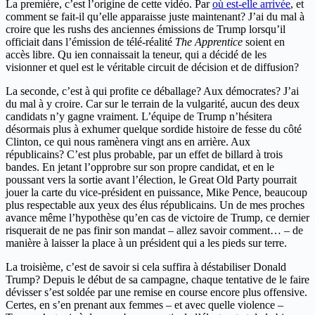
La première, c’est l’origine de cette vidéo. Par
où est-elle arrivée
, et
comment se fait-il qu’elle apparaisse juste maintenant? J’ai du mal à
croire que les rushs des anciennes émissions de Trump lorsqu’il
officiait dans l’émission de télé-réalité
The Apprentice
soient en
accès libre. Qu ien connaissait la teneur, qui a décidé de les
visionner et quel est le véritable circuit de décision et de diffusion?
La seconde, c’est à qui profite ce déballage? Aux démocrates? J’ai
du mal à y croire. Car sur le terrain de la vulgarité, aucun des deux
candidats n’y gagne vraiment. L’équipe de Trump n’hésitera
désormais plus à exhumer quelque sordide histoire de fesse du côté
Clinton, ce qui nous ramènera vingt ans en arrière. Aux
républicains? C’est plus probable, par un effet de billard à trois
bandes. En jetant l’opprobre sur son propre candidat, et en le
poussant vers la sortie avant l’élection, le Great Old Party pourrait
jouer la carte du vice-président en puissance, Mike Pence, beaucoup
plus respectable aux yeux des élus républicains. Un de mes proches
avance même l’hypothèse qu’en cas de victoire de Trump, ce dernier
risquerait de ne pas finir son mandat – allez savoir comment… – de
manière à laisser la place à un président qui a les pieds sur terre.
La troisième, c’est de savoir si cela suffira à déstabiliser Donald
Trump? Depuis le début de sa campagne, chaque tentative de le faire
dévisser s’est soldée par une remise en course encore plus offensive.
Certes, en s’en prenant aux femmes – et avec quelle violence –