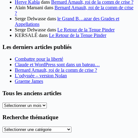
Herve Kabla
dans
Bernard Arnault, roi de la comm de crise ?
Alain Maruani
dans
Bernard Arnault, roi de la comm de crise
?
Serge Delwasse
dans
le Grand B…azar des Grades et
Appellations
Serge Delwasse
dans
Le Retour de la Tenue Pinder
KERSALÉ
dans
Le Retour de la Tenue Pinder
Les derniers articles publiés
Combattre pour la liberté
Claude et WordPress sont dans un bateau…
Bernard Arnault, roi de la comm de crise ?
L’odyssée – version Nolan
Graeme James
Tous les anciens articles
Tous
les
anciens
Recherche thématique
articles
Recherche
thématique