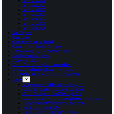
Archives 2020
Archives 2021
Archives 2022
Archives 2023
Archives 2024
Archives 2025
Archives 2026
Bio Express
Catégories
Conférences sur le digital
Contributeurs du site Kablages
Else & Bang, agence créative digitale
Enseignement et presse
Index des articles
Le confinement expliqué à mon boss
Le Social selling expliqué à mon boss
Les médias sociaux expliqués à mon boss
Livres
A Beginner’s Guide to Genealogy 2.0
Comment planter sa boîte en 50 leçons
Guide Pratique de la Généalogie 2.0
La communication digitale expliquée à mon boss
La cybersécurité expliquée à mon boss
Médias sociaux et B2B
The CEO’s Cybersecurity Playbook