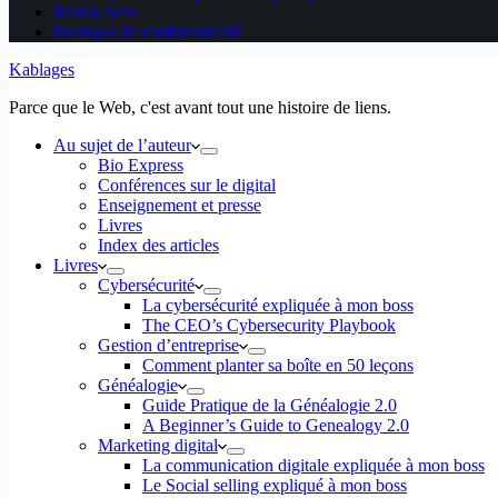
Media Aces
Politique de confidentialité
Kablages
Parce que le Web, c'est avant tout une histoire de liens.
Au sujet de l’auteur
Bio Express
Conférences sur le digital
Enseignement et presse
Livres
Index des articles
Livres
Cybersécurité
La cybersécurité expliquée à mon boss
The CEO’s Cybersecurity Playbook
Gestion d’entreprise
Comment planter sa boîte en 50 leçons
Généalogie
Guide Pratique de la Généalogie 2.0
A Beginner’s Guide to Genealogy 2.0
Marketing digital
La communication digitale expliquée à mon boss
Le Social selling expliqué à mon boss