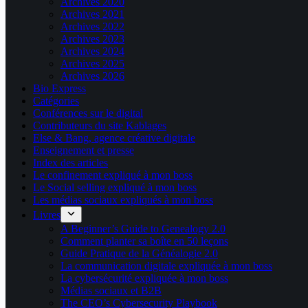
Archives 2020
Archives 2021
Archives 2022
Archives 2023
Archives 2024
Archives 2025
Archives 2026
Bio Express
Catégories
Conférences sur le digital
Contributeurs du site Kablages
Else & Bang, agence créative digitale
Enseignement et presse
Index des articles
Le confinement expliqué à mon boss
Le Social selling expliqué à mon boss
Les médias sociaux expliqués à mon boss
Livres
A Beginner’s Guide to Genealogy 2.0
Comment planter sa boîte en 50 leçons
Guide Pratique de la Généalogie 2.0
La communication digitale expliquée à mon boss
La cybersécurité expliquée à mon boss
Médias sociaux et B2B
The CEO’s Cybersecurity Playbook