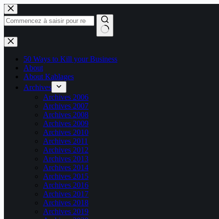
Passer
au
contenu
Aucun
résultat
50 Ways to Kill your Business
About
About Kablages
Archives
Archives 2006
Archives 2007
Archives 2008
Archives 2009
Archives 2010
Archives 2011
Archives 2012
Archives 2013
Archives 2014
Archives 2015
Archives 2016
Archives 2017
Archives 2018
Archives 2019