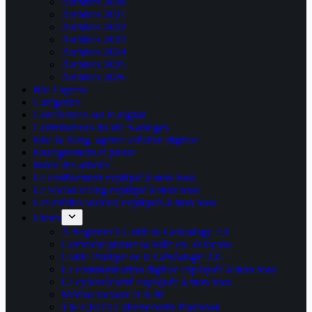
Archives 2020
Archives 2021
Archives 2022
Archives 2023
Archives 2024
Archives 2025
Archives 2026
Bio Express
Catégories
Conférences sur le digital
Contributeurs du site Kablages
Else & Bang, agence créative digitale
Enseignement et presse
Index des articles
Le confinement expliqué à mon boss
Le Social selling expliqué à mon boss
Les médias sociaux expliqués à mon boss
Livres
A Beginner’s Guide to Genealogy 2.0
Comment planter sa boîte en 50 leçons
Guide Pratique de la Généalogie 2.0
La communication digitale expliquée à mon boss
La cybersécurité expliquée à mon boss
Médias sociaux et B2B
The CEO’s Cybersecurity Playbook