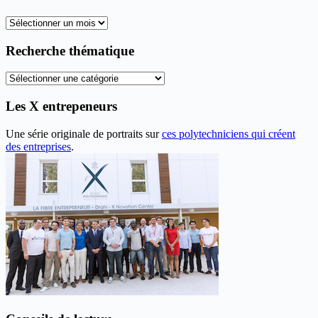
Tous
les
anciens
Recherche thématique
articles
Recherche
thématique
Les X entrepeneurs
Une série originale de portraits sur
ces polytechniciens qui créent
des entreprises
.