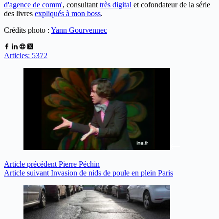
d'agence de comm'
, consultant
très digital
et cofondateur de la série
des livres
expliqués à mon boss
.
Crédits photo :
Yann Gourvennec
Articles: 5372
Article
précédent
Pierre Péchin
Article
suivant
Invasion de nids de poule en plein Paris