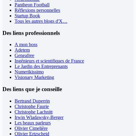
Pantheon Football
Réflexions personnelles
Startup Book
Tous les autres blogs d'X…
Des liens professionnels
A mon boss
Adetem
Geneafree
Ingénieurs et scientifiques de France
Le Jardin des Entreprenants
Numerikissimo
Visionary Marketing
Des liens que je conseille
Bertrand Duperrin
Christophe Faurie
Christophe Lachnitt
Irwin Wladawsky-Berger
Les beaux parleurs
Olivier Cimelière
Olivier Ertzscheid