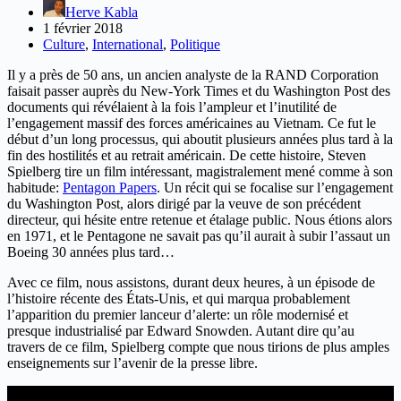
Herve Kabla
1 février 2018
Culture
,
International
,
Politique
Il y a près de 50 ans, un ancien analyste de la RAND Corporation
faisait passer auprès du New-York Times et du Washington Post des
documents qui révélaient à la fois l’ampleur et l’inutilité de
l’engagement massif des forces américaines au Vietnam. Ce fut le
début d’un long processus, qui aboutit plusieurs années plus tard à la
fin des hostilités et au retrait américain. De cette histoire, Steven
Spielberg tire un film intéressant, magistralement mené comme à son
habitude:
Pentagon Papers
. Un récit qui se focalise sur l’engagement
du Washington Post, alors dirigé par la veuve de son précédent
directeur, qui hésite entre retenue et étalage public. Nous étions alors
en 1971, et le Pentagone ne savait pas qu’il aurait à subir l’assaut un
Boeing 30 années plus tard…
Avec ce film, nous assistons, durant deux heures, à un épisode de
l’histoire récente des États-Unis, et qui marqua probablement
l’apparition du premier lanceur d’alerte: un rôle modernisé et
presque industrialisé par Edward Snowden. Autant dire qu’au
travers de ce film, Spielberg compte que nous tirions de plus amples
enseignements sur l’avenir de la presse libre.