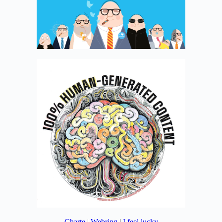
Charte
|
Webring
|
I feel lucky