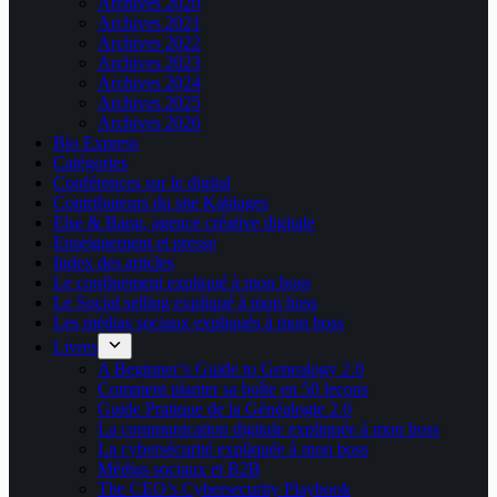
Archives 2020
Archives 2021
Archives 2022
Archives 2023
Archives 2024
Archives 2025
Archives 2026
Bio Express
Catégories
Conférences sur le digital
Contributeurs du site Kablages
Else & Bang, agence créative digitale
Enseignement et presse
Index des articles
Le confinement expliqué à mon boss
Le Social selling expliqué à mon boss
Les médias sociaux expliqués à mon boss
Livres
A Beginner’s Guide to Genealogy 2.0
Comment planter sa boîte en 50 leçons
Guide Pratique de la Généalogie 2.0
La communication digitale expliquée à mon boss
La cybersécurité expliquée à mon boss
Médias sociaux et B2B
The CEO’s Cybersecurity Playbook