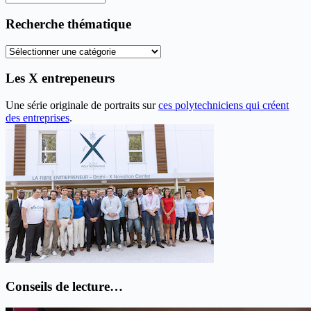
les
anciens
Recherche thématique
articles
Recherche
thématique
Les X entrepeneurs
Une série originale de portraits sur
ces polytechniciens qui créent
des entreprises
.
Conseils de lecture…