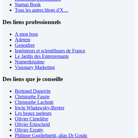
Startup Book
Tous les autres blogs d'X…
Des liens professionnels
A mon boss
Adetem
Geneafree
Ingénieurs et scientifiques de France
Le Jardin des Entreprenants
Numerikissimo
Visionary Marketing
Des liens que je conseille
Bertrand Duperrin
Christophe Faurie
Christophe Lachnitt
Irwin Wladawsky-Berger
Les beaux parleurs
Olivier Cimelière
Olivier Ertzscheid
Olivier Ezratty
Philippe Guglielmetti, alias Dr Goulu