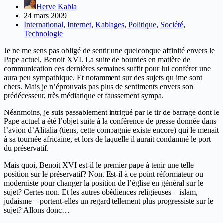
Herve Kabla
24 mars 2009
International
,
Internet
,
Kablages
,
Politique
,
Société
,
Technologie
Je ne me sens pas obligé de sentir une quelconque affinité envers le
Pape actuel, Benoit XVI. La suite de bourdes en matière de
communication ces dernières semaines suffit pour lui conférer une
aura peu sympathique. Et notamment sur des sujets qu ime sont
chers. Mais je n’éprouvais pas plus de sentiments envers son
prédécesseur, très médiatique et faussement sympa.
Néanmoins, je suis passablement intrigué par le tir de barrage dont le
Pape actuel a été l’objet suite à la conférence de presse donnée dans
l’avion d’Alitalia (tiens, cette compagnie existe encore) qui le menait
à sa tournée africaine, et lors de laquelle il aurait condamné le port
du préservatif.
Mais quoi, Benoit XVI est-il le premier pape à tenir une telle
position sur le préservatif? Non. Est-il à ce point réformateur ou
moderniste pour changer la position de l’église en général sur le
sujet? Certes non. Et les autres obédiences religieuses – islam,
judaisme – portent-elles un regard tellement plus progressiste sur le
sujet? Allons donc…