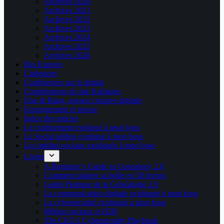
Archives 2020
Archives 2021
Archives 2022
Archives 2023
Archives 2024
Archives 2025
Archives 2026
Bio Express
Catégories
Conférences sur le digital
Contributeurs du site Kablages
Else & Bang, agence créative digitale
Enseignement et presse
Index des articles
Le confinement expliqué à mon boss
Le Social selling expliqué à mon boss
Les médias sociaux expliqués à mon boss
Livres
A Beginner’s Guide to Genealogy 2.0
Comment planter sa boîte en 50 leçons
Guide Pratique de la Généalogie 2.0
La communication digitale expliquée à mon boss
La cybersécurité expliquée à mon boss
Médias sociaux et B2B
The CEO’s Cybersecurity Playbook