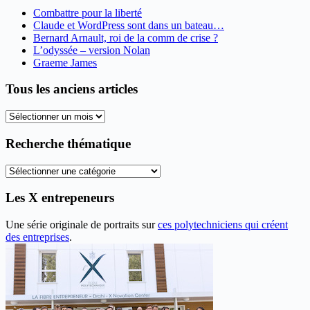
Combattre pour la liberté
Claude et WordPress sont dans un bateau…
Bernard Arnault, roi de la comm de crise ?
L’odyssée – version Nolan
Graeme James
Tous les anciens articles
Tous
les
anciens
Recherche thématique
articles
Recherche
thématique
Les X entrepeneurs
Une série originale de portraits sur
ces polytechniciens qui créent
des entreprises
.