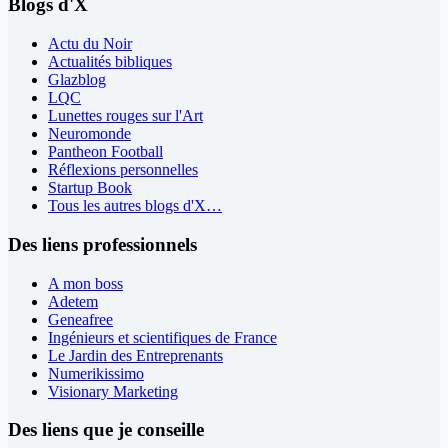
Blogs d'X
Actu du Noir
Actualités bibliques
Glazblog
LQC
Lunettes rouges sur l'Art
Neuromonde
Pantheon Football
Réflexions personnelles
Startup Book
Tous les autres blogs d'X…
Des liens professionnels
A mon boss
Adetem
Geneafree
Ingénieurs et scientifiques de France
Le Jardin des Entreprenants
Numerikissimo
Visionary Marketing
Des liens que je conseille