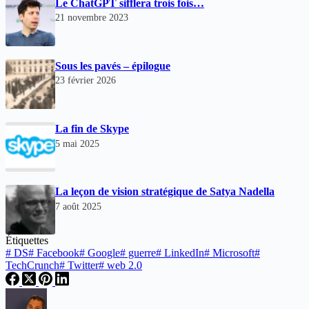
Le ChatGPT sifflera trois fois…
21 novembre 2023
Sous les pavés – épilogue
23 février 2026
La fin de Skype
5 mai 2025
La leçon de vision stratégique de Satya Nadella
7 août 2025
Étiquettes
#
DS
#
Facebook
#
Google
#
guerre
#
LinkedIn
#
Microsoft
#
TechCrunch
#
Twitter
#
web 2.0