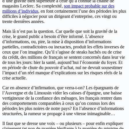
d’une gravité bien supérieure à celle qu’a connue la chaîne de
magasins Leclerc. Sa complexité,
son impact probable sur des
millions d’individus
, en font certainement l’une des périodes les plus
difficiles à négocier pour un dirigeant d’entreprise, ces vingt ou
trente dernières années.
Mais là n’est pas la question. Car quelle que soit la gravité de la
crise, le grand public a besoin d’être informé. L’absence
d’informations, ou, pire, la mise à disposition d’informations
partielles, contradictoires ou inexactes, produit les effets inverses de
ceux que l’on imagine. Qu’il s’agisse de steaks hachés ou de crise
du crédit, des millions de français se sentent concernés dans leur vie
de tous les jours: hier la santé, aujourd’hui l’économie du foyer. Et
en période de chute du pouvoir d’achat, nul ne devrait sousestimer
l’impact d’un réel manque d’explications sur les risques réels de la
crise actuelle.
Car en absence d’infirmation, que verra-t-on? Les épargnants de
l’Auvergne et du Limousin vider les caisses d’épargne, une baisse
vertigineuse de la confiance des ménages, les français rentrer dans
des comportements comparables à ceux qu’on connus lors des
périodes les plus noires de notre pays? En l’absence d’informations
structurées, la rumeur se propage à une vitesse inimaginable…
Il faut que se dresse une voix – ou plusieurs – pour enfin expliquer
clairement (et non de manière lénifiante à la manière du ministre de