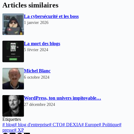
Articles similaires
La cybersécurité et les boss
1 janvier 2026
La mort des blogs
5 février 2024
Michel Blanc
6 octobre 2024
WordPress, ton univers impitoyable…
27 décembre 2024
Étiquettes
#
blog
#
blog d'entreprise
#
CTO
#
DEXIA
#
Europe
#
Politique
#
presse
#
XP