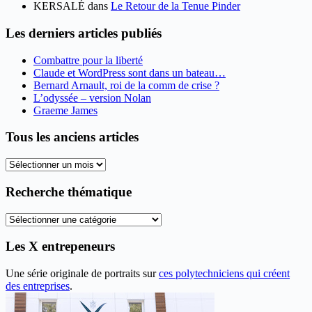
KERSALÉ
dans
Le Retour de la Tenue Pinder
Les derniers articles publiés
Combattre pour la liberté
Claude et WordPress sont dans un bateau…
Bernard Arnault, roi de la comm de crise ?
L’odyssée – version Nolan
Graeme James
Tous les anciens articles
Tous
les
anciens
Recherche thématique
articles
Recherche
thématique
Les X entrepeneurs
Une série originale de portraits sur
ces polytechniciens qui créent
des entreprises
.