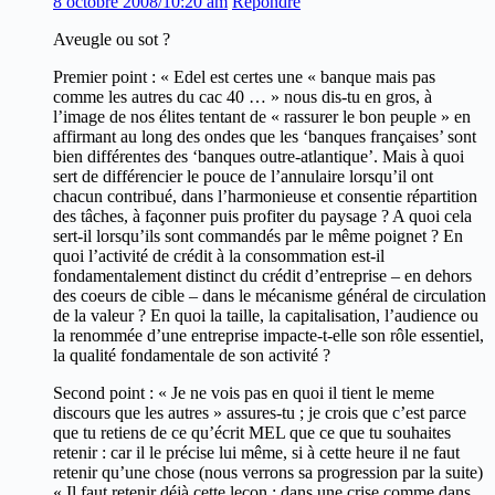
8 octobre 2008/10:20 am
Répondre
Aveugle ou sot ?
Premier point : « Edel est certes une « banque mais pas
comme les autres du cac 40 … » nous dis-tu en gros, à
l’image de nos élites tentant de « rassurer le bon peuple » en
affirmant au long des ondes que les ‘banques françaises’ sont
bien différentes des ‘banques outre-atlantique’. Mais à quoi
sert de différencier le pouce de l’annulaire lorsqu’il ont
chacun contribué, dans l’harmonieuse et consentie répartition
des tâches, à façonner puis profiter du paysage ? A quoi cela
sert-il lorsqu’ils sont commandés par le même poignet ? En
quoi l’activité de crédit à la consommation est-il
fondamentalement distinct du crédit d’entreprise – en dehors
des coeurs de cible – dans le mécanisme général de circulation
de la valeur ? En quoi la taille, la capitalisation, l’audience ou
la renommée d’une entreprise impacte-t-elle son rôle essentiel,
la qualité fondamentale de son activité ?
Second point : « Je ne vois pas en quoi il tient le meme
discours que les autres » assures-tu ; je crois que c’est parce
que tu retiens de ce qu’écrit MEL que ce que tu souhaites
retenir : car il le précise lui même, si à cette heure il ne faut
retenir qu’une chose (nous verrons sa progression par la suite)
« Il faut retenir déjà cette leçon : dans une crise comme dans