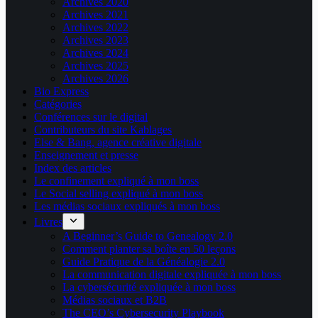
Archives 2020
Archives 2021
Archives 2022
Archives 2023
Archives 2024
Archives 2025
Archives 2026
Bio Express
Catégories
Conférences sur le digital
Contributeurs du site Kablages
Else & Bang, agence créative digitale
Enseignement et presse
Index des articles
Le confinement expliqué à mon boss
Le Social selling expliqué à mon boss
Les médias sociaux expliqués à mon boss
Livres
A Beginner’s Guide to Genealogy 2.0
Comment planter sa boîte en 50 leçons
Guide Pratique de la Généalogie 2.0
La communication digitale expliquée à mon boss
La cybersécurité expliquée à mon boss
Médias sociaux et B2B
The CEO’s Cybersecurity Playbook