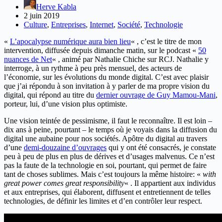
Herve Kabla
2 juin 2019
Culture
,
Entreprises
,
Internet
,
Société
,
Technologie
«
L’apocalypse numérique aura bien lieu
« , c’est le titre de mon
intervention, diffusée depuis dimanche matin, sur le podcast «
50
nuances de Net
« , animé par Nathalie Chiche sur RCJ. Nathalie y
interroge, à un rythme à peu près mensuel, des acteurs de
l’économie, sur les évolutions du monde digital. C’est avec plaisir
que j’ai répondu à son invitation à y parler de ma propre vision du
digital, qui répond au titre du
dernier ouvrage de Guy Mamou-Mani
,
porteur, lui, d’une vision plus optimiste.
Une vision teintée de pessimisme, il faut le reconnaître. Il est loin –
dix ans à peine, pourtant – le temps où je voyais dans la diffusion du
digital une aubaine pour nos sociétés. Apôtre du digital au travers
d’une
demi-douzaine d’ouvrages
qui y ont été consacrés, je constate
peu à peu de plus en plus de dérives et d’usages malvenus. Ce n’est
pas la faute de la technologie en soi, pourtant, qui permet de faire
tant de choses sublimes. Mais c’est toujours la même histoire: «
with
great power comes great responsibility
« . Il appartient aux individus
et aux entreprises, qui élaborent, diffusent et entretiennent de telles
technologies, de définir les limites et d’en contrôler leur respect.