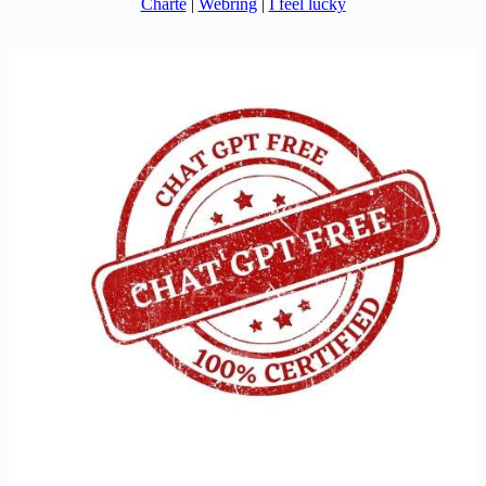
Charte
|
Webring
|
I feel lucky