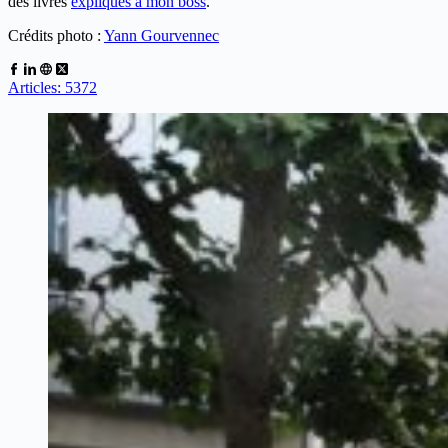
des livres
expliqués à mon boss
.
Crédits photo :
Yann Gourvennec
Articles: 5372