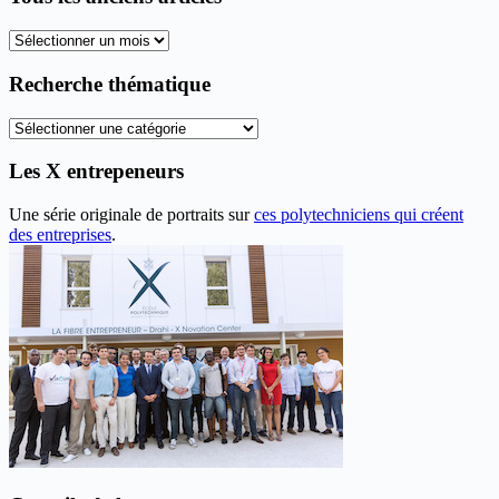
Tous
les
anciens
Recherche thématique
articles
Recherche
thématique
Les X entrepeneurs
Une série originale de portraits sur
ces polytechniciens qui créent
des entreprises
.