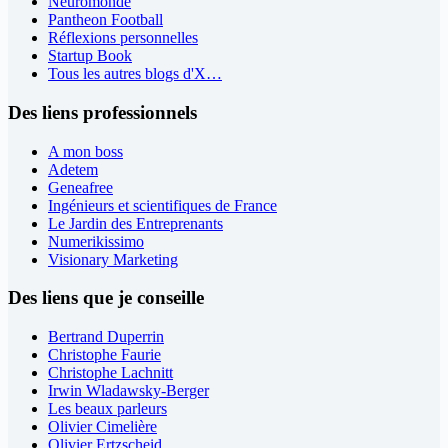
Neuromonde
Pantheon Football
Réflexions personnelles
Startup Book
Tous les autres blogs d'X…
Des liens professionnels
A mon boss
Adetem
Geneafree
Ingénieurs et scientifiques de France
Le Jardin des Entreprenants
Numerikissimo
Visionary Marketing
Des liens que je conseille
Bertrand Duperrin
Christophe Faurie
Christophe Lachnitt
Irwin Wladawsky-Berger
Les beaux parleurs
Olivier Cimelière
Olivier Ertzscheid