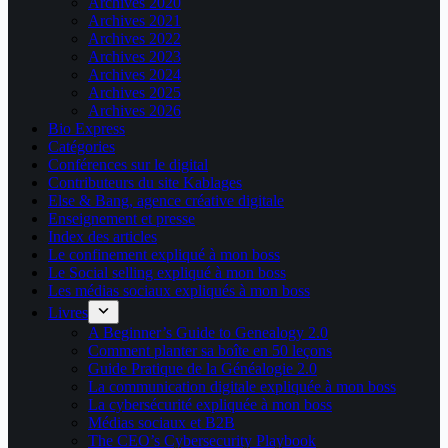
Archives 2020
Archives 2021
Archives 2022
Archives 2023
Archives 2024
Archives 2025
Archives 2026
Bio Express
Catégories
Conférences sur le digital
Contributeurs du site Kablages
Else & Bang, agence créative digitale
Enseignement et presse
Index des articles
Le confinement expliqué à mon boss
Le Social selling expliqué à mon boss
Les médias sociaux expliqués à mon boss
Livres
A Beginner’s Guide to Genealogy 2.0
Comment planter sa boîte en 50 leçons
Guide Pratique de la Généalogie 2.0
La communication digitale expliquée à mon boss
La cybersécurité expliquée à mon boss
Médias sociaux et B2B
The CEO’s Cybersecurity Playbook