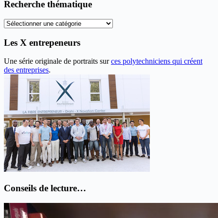
anciens
Recherche thématique
articles
Recherche
thématique
Les X entrepeneurs
Une série originale de portraits sur
ces polytechniciens qui créent
des entreprises
.
Conseils de lecture…