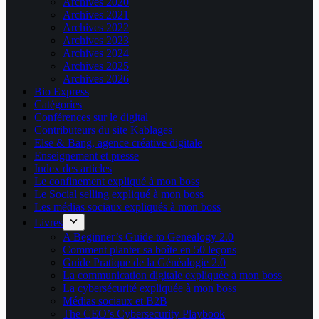
Archives 2020
Archives 2021
Archives 2022
Archives 2023
Archives 2024
Archives 2025
Archives 2026
Bio Express
Catégories
Conférences sur le digital
Contributeurs du site Kablages
Else & Bang, agence créative digitale
Enseignement et presse
Index des articles
Le confinement expliqué à mon boss
Le Social selling expliqué à mon boss
Les médias sociaux expliqués à mon boss
Livres
A Beginner’s Guide to Genealogy 2.0
Comment planter sa boîte en 50 leçons
Guide Pratique de la Généalogie 2.0
La communication digitale expliquée à mon boss
La cybersécurité expliquée à mon boss
Médias sociaux et B2B
The CEO’s Cybersecurity Playbook