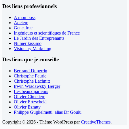
Des liens professionnels
A mon boss
Adetem
Geneafree
Ingénieurs et scientifiques de France
Le Jardin des Entreprenants
Numerikissimo
Visionary Marketing
Des liens que je conseille
Bertrand Duperrin
Christophe Faurie
Christophe Lachnitt
Irwin Wladawsky-Berger
Les beaux parleurs
Olivier Cimelière
Olivier Ertzscheid
Olivier Ezratty
Philippe Guglielmetti, alias Dr Goulu
Copyright © 2026 - Thème WordPress par
CreativeThemes
.