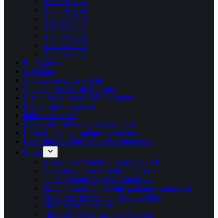
Archives 2020
Archives 2021
Archives 2022
Archives 2023
Archives 2024
Archives 2025
Archives 2026
Bio Express
Catégories
Conférences sur le digital
Contributeurs du site Kablages
Else & Bang, agence créative digitale
Enseignement et presse
Index des articles
Le confinement expliqué à mon boss
Le Social selling expliqué à mon boss
Les médias sociaux expliqués à mon boss
Livres
A Beginner’s Guide to Genealogy 2.0
Comment planter sa boîte en 50 leçons
Guide Pratique de la Généalogie 2.0
La communication digitale expliquée à mon boss
La cybersécurité expliquée à mon boss
Médias sociaux et B2B
The CEO’s Cybersecurity Playbook