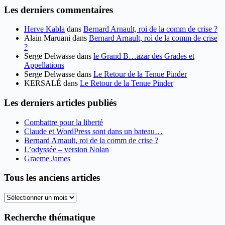
Les derniers commentaires
Herve Kabla
dans
Bernard Arnault, roi de la comm de crise ?
Alain Maruani
dans
Bernard Arnault, roi de la comm de crise
?
Serge Delwasse
dans
le Grand B…azar des Grades et
Appellations
Serge Delwasse
dans
Le Retour de la Tenue Pinder
KERSALÉ
dans
Le Retour de la Tenue Pinder
Les derniers articles publiés
Combattre pour la liberté
Claude et WordPress sont dans un bateau…
Bernard Arnault, roi de la comm de crise ?
L’odyssée – version Nolan
Graeme James
Tous les anciens articles
Tous
les
anciens
Recherche thématique
articles