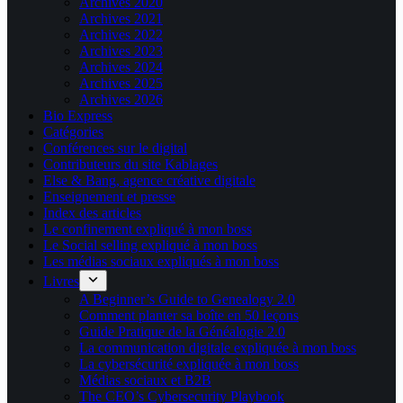
Archives 2020
Archives 2021
Archives 2022
Archives 2023
Archives 2024
Archives 2025
Archives 2026
Bio Express
Catégories
Conférences sur le digital
Contributeurs du site Kablages
Else & Bang, agence créative digitale
Enseignement et presse
Index des articles
Le confinement expliqué à mon boss
Le Social selling expliqué à mon boss
Les médias sociaux expliqués à mon boss
Livres
A Beginner’s Guide to Genealogy 2.0
Comment planter sa boîte en 50 leçons
Guide Pratique de la Généalogie 2.0
La communication digitale expliquée à mon boss
La cybersécurité expliquée à mon boss
Médias sociaux et B2B
The CEO’s Cybersecurity Playbook