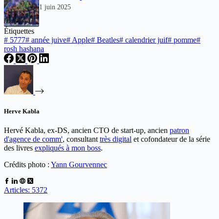
1 juin 2025
Étiquettes
#
5777
#
année juive
#
Apple
#
Beatles
#
calendrier juif
#
pomme
#
rosh hashana
Herve Kabla
Hervé Kabla, ex-DS, ancien CTO de start-up, ancien
patron
d'agence de comm'
, consultant
très digital
et cofondateur de la série
des livres
expliqués à mon boss
.
Crédits photo :
Yann Gourvennec
Articles: 5372