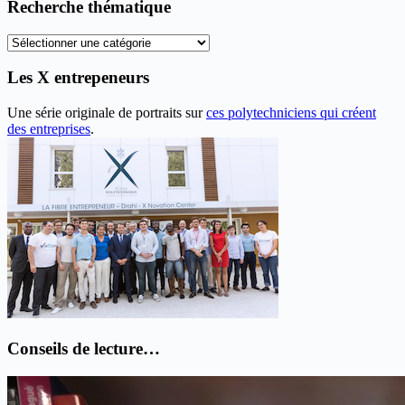
anciens
Recherche thématique
articles
Recherche
thématique
Les X entrepeneurs
Une série originale de portraits sur
ces polytechniciens qui créent
des entreprises
.
Conseils de lecture…