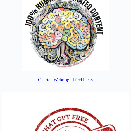
Charte
|
Webring
|
I feel lucky