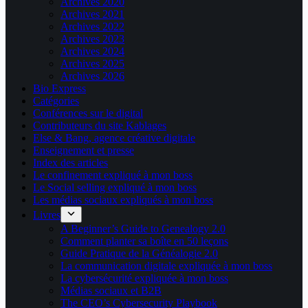
Archives 2020
Archives 2021
Archives 2022
Archives 2023
Archives 2024
Archives 2025
Archives 2026
Bio Express
Catégories
Conférences sur le digital
Contributeurs du site Kablages
Else & Bang, agence créative digitale
Enseignement et presse
Index des articles
Le confinement expliqué à mon boss
Le Social selling expliqué à mon boss
Les médias sociaux expliqués à mon boss
Livres
A Beginner’s Guide to Genealogy 2.0
Comment planter sa boîte en 50 leçons
Guide Pratique de la Généalogie 2.0
La communication digitale expliquée à mon boss
La cybersécurité expliquée à mon boss
Médias sociaux et B2B
The CEO’s Cybersecurity Playbook