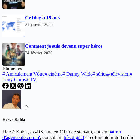
Ce blog a 19 ans
21 janvier 2025
Comment je suis devenu super-héros
24 février 2026
Étiquettes
#
Amicalement Vôtre
#
cinéma
#
Danny Wilde
#
séries
#
télévision
#
Tony Curtis
#
TV
Herve Kabla
Hervé Kabla, ex-DS, ancien CTO de start-up, ancien
patron
d'agence de comm'
, consultant
très digital
et cofondateur de la série