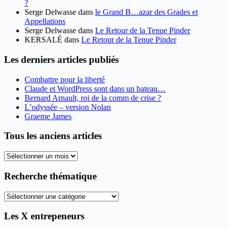
?
Serge Delwasse
dans
le Grand B…azar des Grades et
Appellations
Serge Delwasse
dans
Le Retour de la Tenue Pinder
KERSALÉ
dans
Le Retour de la Tenue Pinder
Les derniers articles publiés
Combattre pour la liberté
Claude et WordPress sont dans un bateau…
Bernard Arnault, roi de la comm de crise ?
L’odyssée – version Nolan
Graeme James
Tous les anciens articles
Tous
les
anciens
Recherche thématique
articles
Recherche
thématique
Les X entrepeneurs