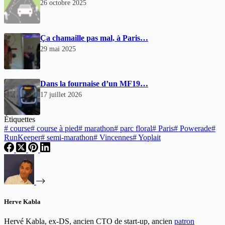
26 octobre 2025
Ça chamaille pas mal, à Paris…
29 mai 2025
Dans la fournaise d’un MF19…
17 juillet 2026
Étiquettes
#
course
#
course à pied
#
marathon
#
parc floral
#
Paris
#
Powerade
#
RunKeeper
#
semi-marathon
#
Vincennes
#
Yoplait
Herve Kabla
Hervé Kabla, ex-DS, ancien CTO de start-up, ancien
patron