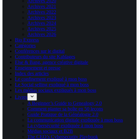
Archives 2020
Archives 2021
Archives 2022
Archives 2023
Archives 2024
Archives 2025
Archives 2026
Bio Express
Catégories
Conférences sur le digital
Contributeurs du site Kablages
Else & Bang, agence créative digitale
Enseignement et presse
Index des articles
Le confinement expliqué à mon boss
Le Social selling expliqué à mon boss
Les médias sociaux expliqués à mon boss
Livres
A Beginner’s Guide to Genealogy 2.0
Comment planter sa boîte en 50 leçons
Guide Pratique de la Généalogie 2.0
La communication digitale expliquée à mon boss
La cybersécurité expliquée à mon boss
Médias sociaux et B2B
The CEO’s Cybersecurity Playbook