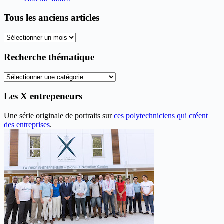
Tous les anciens articles
Tous
les
anciens
Recherche thématique
articles
Recherche
thématique
Les X entrepeneurs
Une série originale de portraits sur
ces polytechniciens qui créent
des entreprises
.