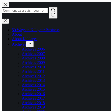
Passer
au
contenu
Aucun
résultat
50 Ways to Kill your Business
About
About Kablages
Archives
Archives 2006
Archives 2007
Archives 2008
Archives 2009
Archives 2010
Archives 2011
Archives 2012
Archives 2013
Archives 2014
Archives 2015
Archives 2016
Archives 2017
Archives 2018
Archives 2019