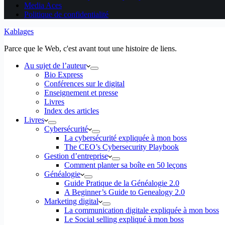
Media Aces
Politique de confidentialité
Kablages
Parce que le Web, c'est avant tout une histoire de liens.
Au sujet de l’auteur
Bio Express
Conférences sur le digital
Enseignement et presse
Livres
Index des articles
Livres
Cybersécurité
La cybersécurité expliquée à mon boss
The CEO’s Cybersecurity Playbook
Gestion d’entreprise
Comment planter sa boîte en 50 leçons
Généalogie
Guide Pratique de la Généalogie 2.0
A Beginner’s Guide to Genealogy 2.0
Marketing digital
La communication digitale expliquée à mon boss
Le Social selling expliqué à mon boss