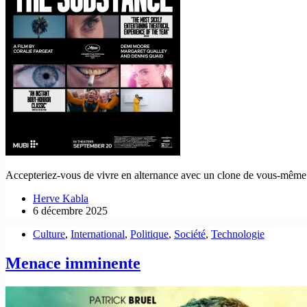
Accepteriez-vous de vivre en alternance avec un clone de vous-même
Herve Kabla
6 décembre 2025
Culture
,
International
,
Politique
,
Société
,
Technologie
Menace imminente