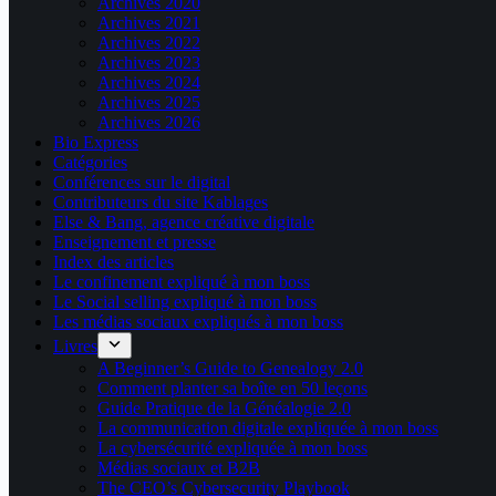
Archives 2020
Archives 2021
Archives 2022
Archives 2023
Archives 2024
Archives 2025
Archives 2026
Bio Express
Catégories
Conférences sur le digital
Contributeurs du site Kablages
Else & Bang, agence créative digitale
Enseignement et presse
Index des articles
Le confinement expliqué à mon boss
Le Social selling expliqué à mon boss
Les médias sociaux expliqués à mon boss
Livres
A Beginner’s Guide to Genealogy 2.0
Comment planter sa boîte en 50 leçons
Guide Pratique de la Généalogie 2.0
La communication digitale expliquée à mon boss
La cybersécurité expliquée à mon boss
Médias sociaux et B2B
The CEO’s Cybersecurity Playbook