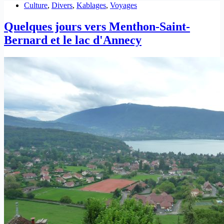
Culture
,
Divers
,
Kablages
,
Voyages
Quelques jours vers Menthon-Saint-
Bernard et le lac d'Annecy