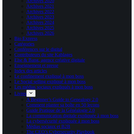
Archives 2020
Archives 2021
Archives 2022
Archives 2023
Archives 2024
Archives 2025
Archives 2026
Bio Express
Catégories
Conférences sur le digital
Contributeurs du site Kablages
Else & Bang, agence créative digitale
Enseignement et presse
Index des articles
Le confinement expliqué à mon boss
Le Social selling expliqué à mon boss
Les médias sociaux expliqués à mon boss
Livres
A Beginner’s Guide to Genealogy 2.0
Comment planter sa boîte en 50 leçons
Guide Pratique de la Généalogie 2.0
La communication digitale expliquée à mon boss
La cybersécurité expliquée à mon boss
Médias sociaux et B2B
The CEO’s Cybersecurity Playbook