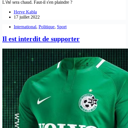
L'été sera chaud. Faut-il s'en plaindre ?
Herve Kabla
17 juillet 2022
International
,
Politique
,
Sport
Il est interdit de supporter